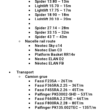
Spider 13.80 – 13m
Lightlift 15.70 – 15m
Lightlift 17.75 – 17m
Spider 18.90 – 18m
Lightlift 20.10 – 20m
Spider 22.10 – 22m
Spider 27.14 – 28m
Spider 33.15 – 32m
Spider 43 T – 43m
Nacelle rail route
Neotec Sky c14
Neotec Elan C3
Platform Basket RR14v
Neotec ELAN D2
Néotec ELAN FB
Transport
Camion grue
Fassi F235A – 26T/m
Fassi F365RA.2.25 – 36T/m
Fassi F455RA.2.26 – 45T/m
Palfinger PK53002-SHD – 53T/m
Fassi F660RA.2.27HE – 66T/m
Fassi F800RA.2.28 – 80T/m
Palfinger PK135.002TEC – 135T/m