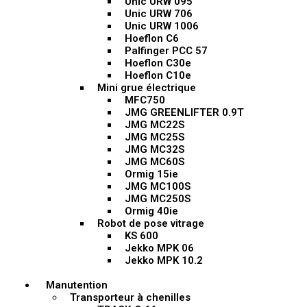
Unic URW 095
Unic URW 706
Unic URW 1006
Hoeflon C6
Palfinger PCC 57
Hoeflon C30e
Hoeflon C10e
Mini grue électrique
MFC750
JMG GREENLIFTER 0.9T
JMG MC22S
JMG MC25S
JMG MC32S
JMG MC60S
Ormig 15ie
JMG MC100S
JMG MC250S
Ormig 40ie
Robot de pose vitrage
KS 600
Jekko MPK 06
Jekko MPK 10.2
Manutention
Transporteur à chenilles