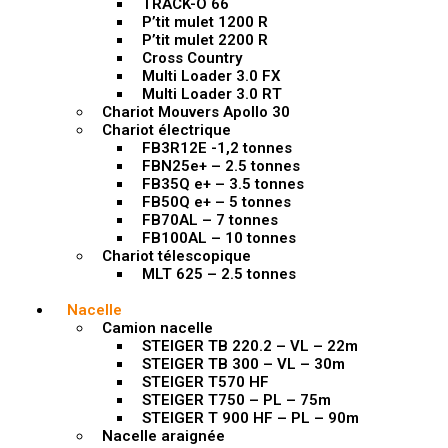
TRACK-O 66
P’tit mulet 1200 R
P’tit mulet 2200 R
Cross Country
Multi Loader 3.0 FX
Multi Loader 3.0 RT
Chariot Mouvers Apollo 30
Chariot électrique
FB3R12E -1,2 tonnes
FBN25e+ – 2.5 tonnes
FB35Q e+ – 3.5 tonnes
FB50Q e+ – 5 tonnes
FB70AL – 7 tonnes
FB100AL – 10 tonnes
Chariot télescopique
MLT 625 – 2.5 tonnes
Nacelle
Camion nacelle
STEIGER TB 220.2 – VL – 22m
STEIGER TB 300 – VL – 30m
STEIGER T570 HF
STEIGER T750 – PL – 75m
STEIGER T 900 HF – PL – 90m
Nacelle araignée