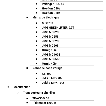
Palfinger PCC 57
Hoeflon C30e
Hoeflon C10e
Mini grue électrique
MFC750
JMG GREENLIFTER 0.9T
JMG MC22S
JMG MC25S
JMG MC32S
JMG MC60S
Ormig 15ie
JMG MC100S
JMG MC250S
Ormig 40ie
Robot de pose vitrage
KS 600
Jekko MPK 06
Jekko MPK 10.2
Manutention
Transporteur à chenilles
TRACK-O 66
P’tit mulet 1200 R