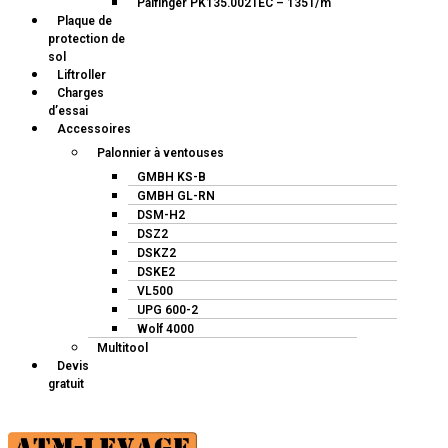
Palfinger PK135.002TEC – 135T/m
Plaque de
protection de
sol
Liftroller
Charges
d’essai
Accessoires
Palonnier à ventouses
GMBH KS-B
GMBH GL-RN
DSM-H2
DSZ2
DSKZ2
DSKE2
VL500
UPG 600-2
Wolf 4000
Multitool
Devis
gratuit