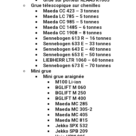
Grue sur porteur KLAAS K1003
Grue télescopique sur chenilles
Maeda CC 423 – 3 tonnes
Maeda LC 785 – 5 tonnes
Maeda CC 985 – 5 tonnes
Maeda CC 1485 – 6 tonnes
Maeda CC 1908 – 8 tonnes
Sennebogen 613 R – 16 tonnes
Sennebogen 633 E – 33 tonnes
Sennebogen 643 E – 40 tonnes
Sennebogen 653 E – 50 tonnes
LIEBHERR LTR 1060 – 60 tonnes
Sennebogen 673 E – 70 tonnes
Mini grue
Mini grue araignée
M100 Li-ion
BGLIFT M 060
BGLIFT M 250
BGLIFT M 400
Maeda MC 285
Maeda MC 305-2
Maeda MC 405
Maeda MC 815
Jekko SPX 532
Jekko SPB 209