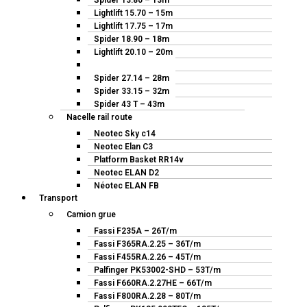
Spider 13.80 – 13m
Lightlift 15.70 – 15m
Lightlift 17.75 – 17m
Spider 18.90 – 18m
Lightlift 20.10 – 20m
Spider 22.10 – 22m
Spider 27.14 – 28m
Spider 33.15 – 32m
Spider 43 T – 43m
Nacelle rail route
Neotec Sky c14
Neotec Elan C3
Platform Basket RR14v
Neotec ELAN D2
Néotec ELAN FB
Transport
Camion grue
Fassi F235A – 26T/m
Fassi F365RA.2.25 – 36T/m
Fassi F455RA.2.26 – 45T/m
Palfinger PK53002-SHD – 53T/m
Fassi F660RA.2.27HE – 66T/m
Fassi F800RA.2.28 – 80T/m