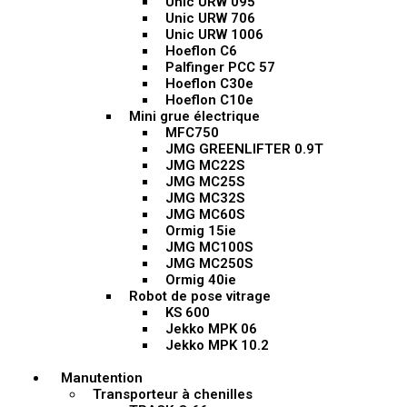
Unic URW 095
Unic URW 706
Unic URW 1006
Hoeflon C6
Palfinger PCC 57
Hoeflon C30e
Hoeflon C10e
Mini grue électrique
MFC750
JMG GREENLIFTER 0.9T
JMG MC22S
JMG MC25S
JMG MC32S
JMG MC60S
Ormig 15ie
JMG MC100S
JMG MC250S
Ormig 40ie
Robot de pose vitrage
KS 600
Jekko MPK 06
Jekko MPK 10.2
Manutention
Transporteur à chenilles