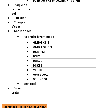
Palfinger PK135.002TEC – 135T/m
Plaque de
protection de
sol
Liftroller
Charges
d’essai
Accessoires
Palonnier à ventouses
GMBH KS-B
GMBH GL-RN
DSM-H2
DSZ2
DSKZ2
DSKE2
VL500
UPG 600-2
Wolf 4000
Multitool
Devis
gratuit