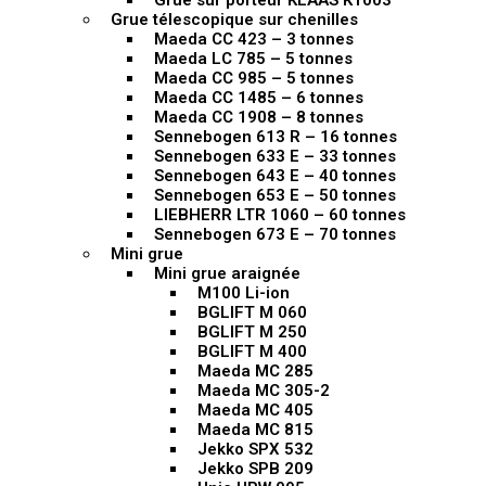
Grue sur porteur KLAAS K1003
Grue télescopique sur chenilles
Maeda CC 423 – 3 tonnes
Maeda LC 785 – 5 tonnes
Maeda CC 985 – 5 tonnes
Maeda CC 1485 – 6 tonnes
Maeda CC 1908 – 8 tonnes
Sennebogen 613 R – 16 tonnes
Sennebogen 633 E – 33 tonnes
Sennebogen 643 E – 40 tonnes
Sennebogen 653 E – 50 tonnes
LIEBHERR LTR 1060 – 60 tonnes
Sennebogen 673 E – 70 tonnes
Mini grue
Mini grue araignée
M100 Li-ion
BGLIFT M 060
BGLIFT M 250
BGLIFT M 400
Maeda MC 285
Maeda MC 305-2
Maeda MC 405
Maeda MC 815
Jekko SPX 532
Jekko SPB 209