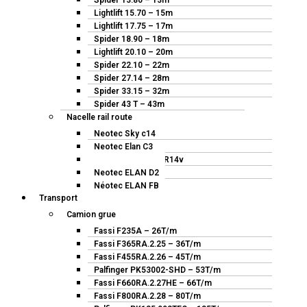
Spider 13.80 – 13m
Lightlift 15.70 – 15m
Lightlift 17.75 – 17m
Spider 18.90 – 18m
Lightlift 20.10 – 20m
Spider 22.10 – 22m
Spider 27.14 – 28m
Spider 33.15 – 32m
Spider 43 T – 43m
Nacelle rail route
Neotec Sky c14
Neotec Elan C3
Platform Basket RR14v
Neotec ELAN D2
Néotec ELAN FB
Transport
Camion grue
Fassi F235A – 26T/m
Fassi F365RA.2.25 – 36T/m
Fassi F455RA.2.26 – 45T/m
Palfinger PK53002-SHD – 53T/m
Fassi F660RA.2.27HE – 66T/m
Fassi F800RA.2.28 – 80T/m