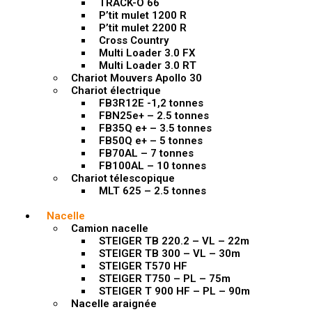
TRACK-O 66
P’tit mulet 1200 R
P’tit mulet 2200 R
Cross Country
Multi Loader 3.0 FX
Multi Loader 3.0 RT
Chariot Mouvers Apollo 30
Chariot électrique
FB3R12E -1,2 tonnes
FBN25e+ – 2.5 tonnes
FB35Q e+ – 3.5 tonnes
FB50Q e+ – 5 tonnes
FB70AL – 7 tonnes
FB100AL – 10 tonnes
Chariot télescopique
MLT 625 – 2.5 tonnes
Nacelle
Camion nacelle
STEIGER TB 220.2 – VL – 22m
STEIGER TB 300 – VL – 30m
STEIGER T570 HF
STEIGER T750 – PL – 75m
STEIGER T 900 HF – PL – 90m
Nacelle araignée