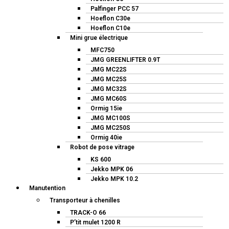
Palfinger PCC 57
Hoeflon C30e
Hoeflon C10e
Mini grue électrique
MFC750
JMG GREENLIFTER 0.9T
JMG MC22S
JMG MC25S
JMG MC32S
JMG MC60S
Ormig 15ie
JMG MC100S
JMG MC250S
Ormig 40ie
Robot de pose vitrage
KS 600
Jekko MPK 06
Jekko MPK 10.2
Manutention
Transporteur à chenilles
TRACK-O 66
P’tit mulet 1200 R