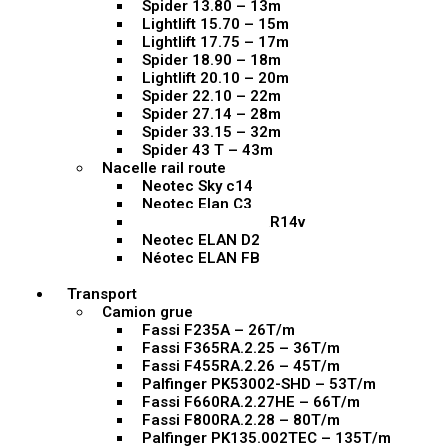
Spider 13.80 – 13m
Lightlift 15.70 – 15m
Lightlift 17.75 – 17m
Spider 18.90 – 18m
Lightlift 20.10 – 20m
Spider 22.10 – 22m
Spider 27.14 – 28m
Spider 33.15 – 32m
Spider 43 T – 43m
Nacelle rail route
Neotec Sky c14
Neotec Elan C3
Platform Basket RR14v
Neotec ELAN D2
Néotec ELAN FB
Transport
Camion grue
Fassi F235A – 26T/m
Fassi F365RA.2.25 – 36T/m
Fassi F455RA.2.26 – 45T/m
Palfinger PK53002-SHD – 53T/m
Fassi F660RA.2.27HE – 66T/m
Fassi F800RA.2.28 – 80T/m
Palfinger PK135.002TEC – 135T/m