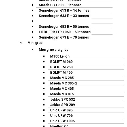
Maeda CC 1908 – 8 tonnes
Sennebogen 613 R – 16 tonnes
Sennebogen 633 E – 33 tonnes
Sennebogen 643 E – 40 tonnes
Sennebogen 653 E – 50 tonnes
LIEBHERR LTR 1060 – 60 tonnes
Sennebogen 673 E – 70 tonnes
Mini grue
Mini grue araignée
M100 Li-ion
BGLIFT M 060
BGLIFT M 250
BGLIFT M 400
Maeda MC 285
Maeda MC 305-2
Maeda MC 405
Maeda MC 815
Jekko SPX 532
Jekko SPB 209
Unic URW 095
Unic URW 706
Unic URW 1006
Hoeflon C6