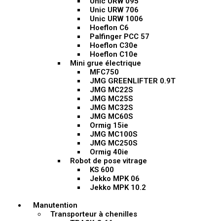
Unic URW 095
Unic URW 706
Unic URW 1006
Hoeflon C6
Palfinger PCC 57
Hoeflon C30e
Hoeflon C10e
Mini grue électrique
MFC750
JMG GREENLIFTER 0.9T
JMG MC22S
JMG MC25S
JMG MC32S
JMG MC60S
Ormig 15ie
JMG MC100S
JMG MC250S
Ormig 40ie
Robot de pose vitrage
KS 600
Jekko MPK 06
Jekko MPK 10.2
Manutention
Transporteur à chenilles