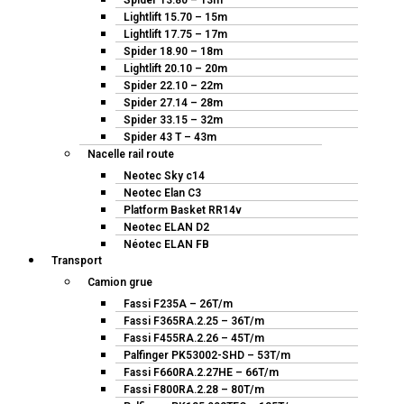
Spider 13.80 – 13m
Lightlift 15.70 – 15m
Lightlift 17.75 – 17m
Spider 18.90 – 18m
Lightlift 20.10 – 20m
Spider 22.10 – 22m
Spider 27.14 – 28m
Spider 33.15 – 32m
Spider 43 T – 43m
Nacelle rail route
Neotec Sky c14
Neotec Elan C3
Platform Basket RR14v
Neotec ELAN D2
Néotec ELAN FB
Transport
Camion grue
Fassi F235A – 26T/m
Fassi F365RA.2.25 – 36T/m
Fassi F455RA.2.26 – 45T/m
Palfinger PK53002-SHD – 53T/m
Fassi F660RA.2.27HE – 66T/m
Fassi F800RA.2.28 – 80T/m