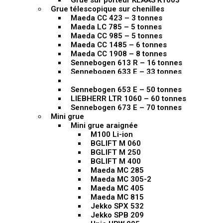
Grue sur porteur KLAAS K1003
Grue télescopique sur chenilles
Maeda CC 423 – 3 tonnes
Maeda LC 785 – 5 tonnes
Maeda CC 985 – 5 tonnes
Maeda CC 1485 – 6 tonnes
Maeda CC 1908 – 8 tonnes
Sennebogen 613 R – 16 tonnes
Sennebogen 633 E – 33 tonnes
Sennebogen 643 E – 40 tonnes
Sennebogen 653 E – 50 tonnes
LIEBHERR LTR 1060 – 60 tonnes
Sennebogen 673 E – 70 tonnes
Mini grue
Mini grue araignée
M100 Li-ion
BGLIFT M 060
BGLIFT M 250
BGLIFT M 400
Maeda MC 285
Maeda MC 305-2
Maeda MC 405
Maeda MC 815
Jekko SPX 532
Jekko SPB 209