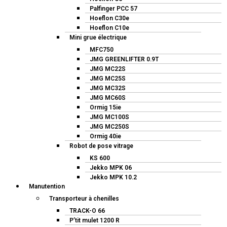
Palfinger PCC 57
Hoeflon C30e
Hoeflon C10e
Mini grue électrique
MFC750
JMG GREENLIFTER 0.9T
JMG MC22S
JMG MC25S
JMG MC32S
JMG MC60S
Ormig 15ie
JMG MC100S
JMG MC250S
Ormig 40ie
Robot de pose vitrage
KS 600
Jekko MPK 06
Jekko MPK 10.2
Manutention
Transporteur à chenilles
TRACK-O 66
P’tit mulet 1200 R