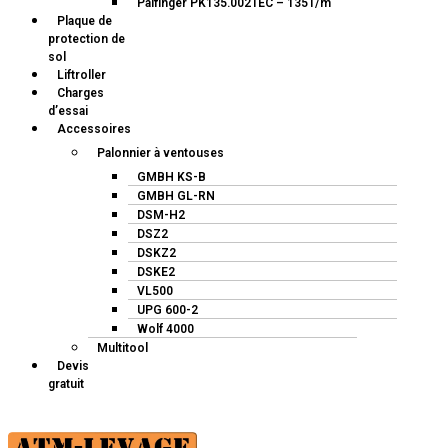
Palfinger PK135.002TEC – 135T/m
Plaque de
protection de
sol
Liftroller
Charges
d’essai
Accessoires
Palonnier à ventouses
GMBH KS-B
GMBH GL-RN
DSM-H2
DSZ2
DSKZ2
DSKE2
VL500
UPG 600-2
Wolf 4000
Multitool
Devis
gratuit