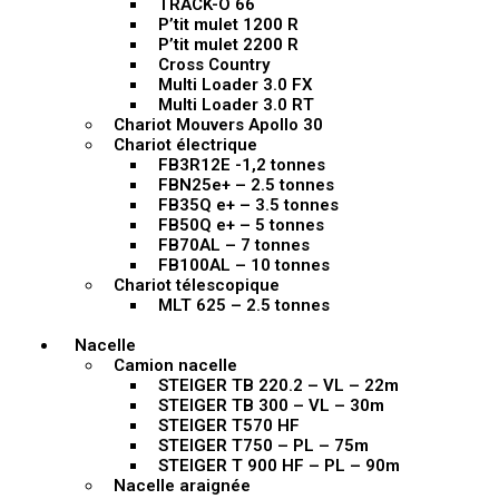
TRACK-O 66
P’tit mulet 1200 R
P’tit mulet 2200 R
Cross Country
Multi Loader 3.0 FX
Multi Loader 3.0 RT
Chariot Mouvers Apollo 30
Chariot électrique
FB3R12E -1,2 tonnes
FBN25e+ – 2.5 tonnes
FB35Q e+ – 3.5 tonnes
FB50Q e+ – 5 tonnes
FB70AL – 7 tonnes
FB100AL – 10 tonnes
Chariot télescopique
MLT 625 – 2.5 tonnes
Nacelle
Camion nacelle
STEIGER TB 220.2 – VL – 22m
STEIGER TB 300 – VL – 30m
STEIGER T570 HF
STEIGER T750 – PL – 75m
STEIGER T 900 HF – PL – 90m
Nacelle araignée