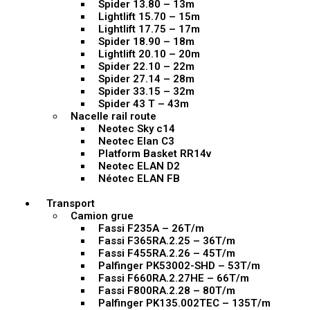
Spider 13.80 – 13m
Lightlift 15.70 – 15m
Lightlift 17.75 – 17m
Spider 18.90 – 18m
Lightlift 20.10 – 20m
Spider 22.10 – 22m
Spider 27.14 – 28m
Spider 33.15 – 32m
Spider 43 T – 43m
Nacelle rail route
Neotec Sky c14
Neotec Elan C3
Platform Basket RR14v
Neotec ELAN D2
Néotec ELAN FB
Transport
Camion grue
Fassi F235A – 26T/m
Fassi F365RA.2.25 – 36T/m
Fassi F455RA.2.26 – 45T/m
Palfinger PK53002-SHD – 53T/m
Fassi F660RA.2.27HE – 66T/m
Fassi F800RA.2.28 – 80T/m
Palfinger PK135.002TEC – 135T/m