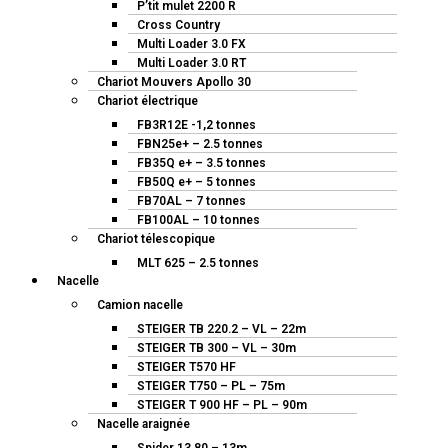
P’tit mulet 2200 R
Cross Country
Multi Loader 3.0 FX
Multi Loader 3.0 RT
Chariot Mouvers Apollo 30
Chariot électrique
FB3R12E -1,2 tonnes
FBN25e+ – 2.5 tonnes
FB35Q e+ – 3.5 tonnes
FB50Q e+ – 5 tonnes
FB70AL – 7 tonnes
FB100AL – 10 tonnes
Chariot télescopique
MLT 625 – 2.5 tonnes
Nacelle
Camion nacelle
STEIGER TB 220.2 – VL – 22m
STEIGER TB 300 – VL – 30m
STEIGER T570 HF
STEIGER T750 – PL – 75m
STEIGER T 900 HF – PL – 90m
Nacelle araignée