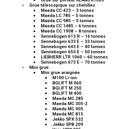
Grue sur porteur KLAAS K1003
Grue télescopique sur chenilles
Maeda CC 423 – 3 tonnes
Maeda LC 785 – 5 tonnes
Maeda CC 985 – 5 tonnes
Maeda CC 1485 – 6 tonnes
Maeda CC 1908 – 8 tonnes
Sennebogen 613 R – 16 tonnes
Sennebogen 633 E – 33 tonnes
Sennebogen 643 E – 40 tonnes
Sennebogen 653 E – 50 tonnes
LIEBHERR LTR 1060 – 60 tonnes
Sennebogen 673 E – 70 tonnes
Mini grue
Mini grue araignée
M100 Li-ion
BGLIFT M 060
BGLIFT M 250
BGLIFT M 400
Maeda MC 285
Maeda MC 305-2
Maeda MC 405
Maeda MC 815
Jekko SPX 532
Jekko SPB 209