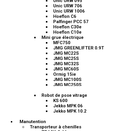
Unic URW 095
Unic URW 706
Unic URW 1006
Hoeflon C6
Palfinger PCC 57
Hoeflon C30e
Hoeflon C10e
Mini grue électrique
MFC750
JMG GREENLIFTER 0.9T
JMG MC22S
JMG MC25S
JMG MC32S
JMG MC60S
Ormig 15ie
JMG MC100S
JMG MC250S
Ormig 40ie
Robot de pose vitrage
KS 600
Jekko MPK 06
Jekko MPK 10.2
Manutention
Transporteur à chenilles