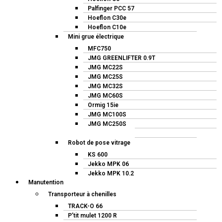
Palfinger PCC 57
Hoeflon C30e
Hoeflon C10e
Mini grue électrique
MFC750
JMG GREENLIFTER 0.9T
JMG MC22S
JMG MC25S
JMG MC32S
JMG MC60S
Ormig 15ie
JMG MC100S
JMG MC250S
Ormig 40ie
Robot de pose vitrage
KS 600
Jekko MPK 06
Jekko MPK 10.2
Manutention
Transporteur à chenilles
TRACK-O 66
P’tit mulet 1200 R