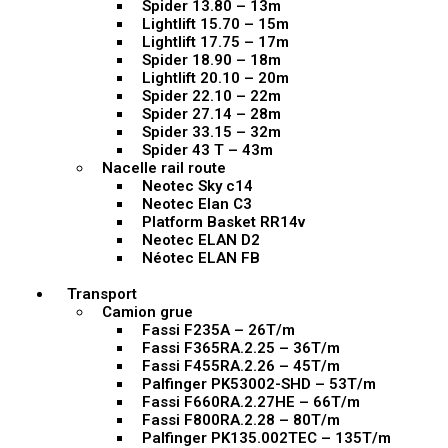
Spider 13.80 – 13m
Lightlift 15.70 – 15m
Lightlift 17.75 – 17m
Spider 18.90 – 18m
Lightlift 20.10 – 20m
Spider 22.10 – 22m
Spider 27.14 – 28m
Spider 33.15 – 32m
Spider 43 T – 43m
Nacelle rail route
Neotec Sky c14
Neotec Elan C3
Platform Basket RR14v
Neotec ELAN D2
Néotec ELAN FB
Transport
Camion grue
Fassi F235A – 26T/m
Fassi F365RA.2.25 – 36T/m
Fassi F455RA.2.26 – 45T/m
Palfinger PK53002-SHD – 53T/m
Fassi F660RA.2.27HE – 66T/m
Fassi F800RA.2.28 – 80T/m
Palfinger PK135.002TEC – 135T/m