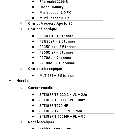
P’tit mulet 2200 R
Cross Country
Multi Loader 3.0 FX
Multi Loader 3.0 RT
Chariot Mouvers Apollo 30
Chariot électrique
FB3R12E -1,2 tonnes
FBN25e+ – 2.5 tonnes
FB35Q e+ – 3.5 tonnes
FB50Q e+ – 5 tonnes
FB70AL – 7 tonnes
FB100AL – 10 tonnes
Chariot télescopique
MLT 625 – 2.5 tonnes
Nacelle
Camion nacelle
STEIGER TB 220.2 – VL – 22m
STEIGER TB 300 – VL – 30m
STEIGER T570 HF
STEIGER T750 – PL – 75m
STEIGER T 900 HF – PL – 90m
Nacelle araignée