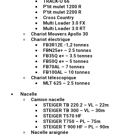
TRACK-O 66
P’tit mulet 1200 R
P’tit mulet 2200 R
Cross Country
Multi Loader 3.0 FX
Multi Loader 3.0 RT
Chariot Mouvers Apollo 30
Chariot électrique
FB3R12E -1,2 tonnes
FBN25e+ – 2.5 tonnes
FB35Q e+ – 3.5 tonnes
FB50Q e+ – 5 tonnes
FB70AL – 7 tonnes
FB100AL – 10 tonnes
Chariot télescopique
MLT 625 – 2.5 tonnes
Nacelle
Camion nacelle
STEIGER TB 220.2 – VL – 22m
STEIGER TB 300 – VL – 30m
STEIGER T570 HF
STEIGER T750 – PL – 75m
STEIGER T 900 HF – PL – 90m
Nacelle araignée