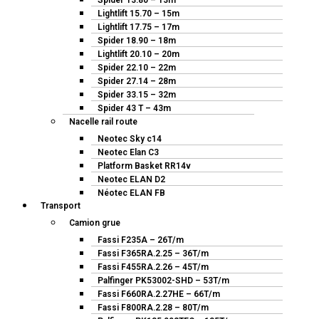
Spider 13.80 – 13m
Lightlift 15.70 – 15m
Lightlift 17.75 – 17m
Spider 18.90 – 18m
Lightlift 20.10 – 20m
Spider 22.10 – 22m
Spider 27.14 – 28m
Spider 33.15 – 32m
Spider 43 T – 43m
Nacelle rail route
Neotec Sky c14
Neotec Elan C3
Platform Basket RR14v
Neotec ELAN D2
Néotec ELAN FB
Transport
Camion grue
Fassi F235A – 26T/m
Fassi F365RA.2.25 – 36T/m
Fassi F455RA.2.26 – 45T/m
Palfinger PK53002-SHD – 53T/m
Fassi F660RA.2.27HE – 66T/m
Fassi F800RA.2.28 – 80T/m