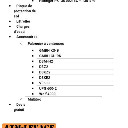
Palfinger PK135.002TEC – 135T/m
Plaque de
protection de
sol
Liftroller
Charges
d’essai
Accessoires
Palonnier à ventouses
GMBH KS-B
GMBH GL-RN
DSM-H2
DSZ2
DSKZ2
DSKE2
VL500
UPG 600-2
Wolf 4000
Multitool
Devis
gratuit