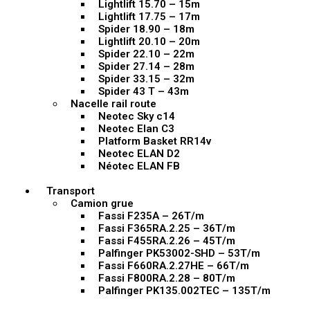
Lightlift 15.70 – 15m
Lightlift 17.75 – 17m
Spider 18.90 – 18m
Lightlift 20.10 – 20m
Spider 22.10 – 22m
Spider 27.14 – 28m
Spider 33.15 – 32m
Spider 43 T – 43m
Nacelle rail route
Neotec Sky c14
Neotec Elan C3
Platform Basket RR14v
Neotec ELAN D2
Néotec ELAN FB
Transport
Camion grue
Fassi F235A – 26T/m
Fassi F365RA.2.25 – 36T/m
Fassi F455RA.2.26 – 45T/m
Palfinger PK53002-SHD – 53T/m
Fassi F660RA.2.27HE – 66T/m
Fassi F800RA.2.28 – 80T/m
Palfinger PK135.002TEC – 135T/m