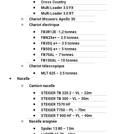
Cross Country
Multi Loader 3.0 FX
Multi Loader 3.0 RT
Chariot Mouvers Apollo 30
Chariot électrique
FB3R12E -1,2 tonnes
FBN25e+ – 2.5 tonnes
FB35Q e+ – 3.5 tonnes
FB50Q e+ – 5 tonnes
FB70AL – 7 tonnes
FB100AL – 10 tonnes
Chariot télescopique
MLT 625 – 2.5 tonnes
Nacelle
Camion nacelle
STEIGER TB 220.2 – VL – 22m
STEIGER TB 300 – VL – 30m
STEIGER T570 HF
STEIGER T750 – PL – 75m
STEIGER T 900 HF – PL – 90m
Nacelle araignée
Spider 13.80 – 13m