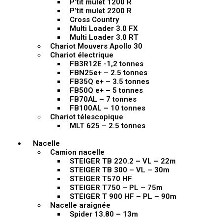
P’tit mulet 1200 R
P’tit mulet 2200 R
Cross Country
Multi Loader 3.0 FX
Multi Loader 3.0 RT
Chariot Mouvers Apollo 30
Chariot électrique
FB3R12E -1,2 tonnes
FBN25e+ – 2.5 tonnes
FB35Q e+ – 3.5 tonnes
FB50Q e+ – 5 tonnes
FB70AL – 7 tonnes
FB100AL – 10 tonnes
Chariot télescopique
MLT 625 – 2.5 tonnes
Nacelle
Camion nacelle
STEIGER TB 220.2 – VL – 22m
STEIGER TB 300 – VL – 30m
STEIGER T570 HF
STEIGER T750 – PL – 75m
STEIGER T 900 HF – PL – 90m
Nacelle araignée
Spider 13.80 – 13m