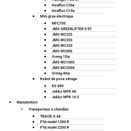
Hoeflon C30e
Hoeflon C10e
Mini grue électrique
MFC750
JMG GREENLIFTER 0.9T
JMG MC22S
JMG MC25S
JMG MC32S
JMG MC60S
Ormig 15ie
JMG MC100S
JMG MC250S
Ormig 40ie
Robot de pose vitrage
KS 600
Jekko MPK 06
Jekko MPK 10.2
Manutention
Transporteur à chenilles
TRACK-O 66
P’tit mulet 1200 R
P’tit mulet 2200 R