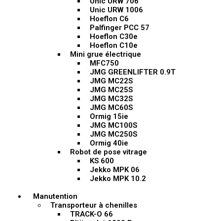
Unic URW 706
Unic URW 1006
Hoeflon C6
Palfinger PCC 57
Hoeflon C30e
Hoeflon C10e
Mini grue électrique
MFC750
JMG GREENLIFTER 0.9T
JMG MC22S
JMG MC25S
JMG MC32S
JMG MC60S
Ormig 15ie
JMG MC100S
JMG MC250S
Ormig 40ie
Robot de pose vitrage
KS 600
Jekko MPK 06
Jekko MPK 10.2
Manutention
Transporteur à chenilles
TRACK-O 66