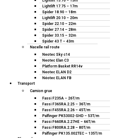
Lightlift 15.70 – 15m
Lightlift 17.75 – 17m
Spider 18.90 – 18m
Lightlift 20.10 – 20m
Spider 22.10 – 22m
Spider 27.14 – 28m
Spider 33.15 – 32m
Spider 43 T – 43m
Nacelle rail route
Neotec Sky c14
Neotec Elan C3
Platform Basket RR14v
Neotec ELAN D2
Néotec ELAN FB
Transport
Camion grue
Fassi F235A – 26T/m
Fassi F365RA.2.25 – 36T/m
Fassi F455RA.2.26 – 45T/m
Palfinger PK53002-SHD – 53T/m
Fassi F660RA.2.27HE – 66T/m
Fassi F800RA.2.28 – 80T/m
Palfinger PK135.002TEC – 135T/m