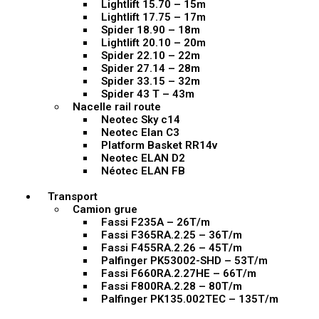
Lightlift 15.70 – 15m
Lightlift 17.75 – 17m
Spider 18.90 – 18m
Lightlift 20.10 – 20m
Spider 22.10 – 22m
Spider 27.14 – 28m
Spider 33.15 – 32m
Spider 43 T – 43m
Nacelle rail route
Neotec Sky c14
Neotec Elan C3
Platform Basket RR14v
Neotec ELAN D2
Néotec ELAN FB
Transport
Camion grue
Fassi F235A – 26T/m
Fassi F365RA.2.25 – 36T/m
Fassi F455RA.2.26 – 45T/m
Palfinger PK53002-SHD – 53T/m
Fassi F660RA.2.27HE – 66T/m
Fassi F800RA.2.28 – 80T/m
Palfinger PK135.002TEC – 135T/m