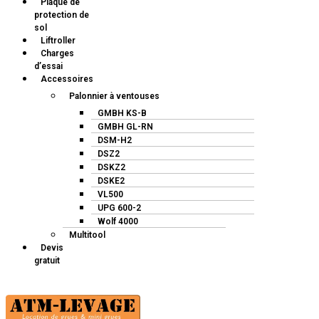
Plaque de
protection de
sol
Liftroller
Charges
d’essai
Accessoires
Palonnier à ventouses
GMBH KS-B
GMBH GL-RN
DSM-H2
DSZ2
DSKZ2
DSKE2
VL500
UPG 600-2
Wolf 4000
Multitool
Devis
gratuit