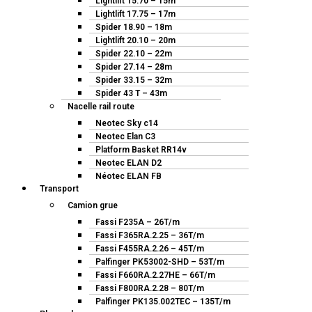
Lightlift 15.70 – 15m
Lightlift 17.75 – 17m
Spider 18.90 – 18m
Lightlift 20.10 – 20m
Spider 22.10 – 22m
Spider 27.14 – 28m
Spider 33.15 – 32m
Spider 43 T – 43m
Nacelle rail route
Neotec Sky c14
Neotec Elan C3
Platform Basket RR14v
Neotec ELAN D2
Néotec ELAN FB
Transport
Camion grue
Fassi F235A – 26T/m
Fassi F365RA.2.25 – 36T/m
Fassi F455RA.2.26 – 45T/m
Palfinger PK53002-SHD – 53T/m
Fassi F660RA.2.27HE – 66T/m
Fassi F800RA.2.28 – 80T/m
Palfinger PK135.002TEC – 135T/m