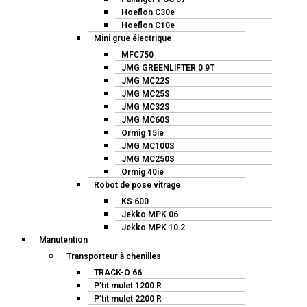
Hoeflon C30e
Hoeflon C10e
Mini grue électrique
MFC750
JMG GREENLIFTER 0.9T
JMG MC22S
JMG MC25S
JMG MC32S
JMG MC60S
Ormig 15ie
JMG MC100S
JMG MC250S
Ormig 40ie
Robot de pose vitrage
KS 600
Jekko MPK 06
Jekko MPK 10.2
Manutention
Transporteur à chenilles
TRACK-O 66
P’tit mulet 1200 R
P’tit mulet 2200 R