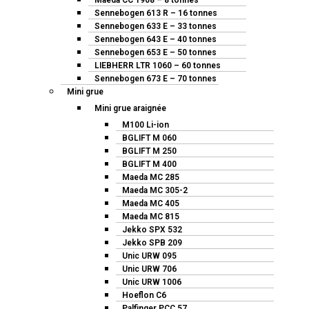
Maeda CC 1908 – 8 tonnes
Sennebogen 613 R – 16 tonnes
Sennebogen 633 E – 33 tonnes
Sennebogen 643 E – 40 tonnes
Sennebogen 653 E – 50 tonnes
LIEBHERR LTR 1060 – 60 tonnes
Sennebogen 673 E – 70 tonnes
Mini grue
Mini grue araignée
M100 Li-ion
BGLIFT M 060
BGLIFT M 250
BGLIFT M 400
Maeda MC 285
Maeda MC 305-2
Maeda MC 405
Maeda MC 815
Jekko SPX 532
Jekko SPB 209
Unic URW 095
Unic URW 706
Unic URW 1006
Hoeflon C6
Palfinger PCC 57