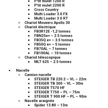
P’tit mulet 1200 R
P’tit mulet 2200 R
Cross Country
Multi Loader 3.0 FX
Multi Loader 3.0 RT
Chariot Mouvers Apollo 30
Chariot électrique
FB3R12E -1,2 tonnes
FBN25e+ – 2.5 tonnes
FB35Q e+ – 3.5 tonnes
FB50Q e+ – 5 tonnes
FB70AL – 7 tonnes
FB100AL – 10 tonnes
Chariot télescopique
MLT 625 – 2.5 tonnes
Nacelle
Camion nacelle
STEIGER TB 220.2 – VL – 22m
STEIGER TB 300 – VL – 30m
STEIGER T570 HF
STEIGER T750 – PL – 75m
STEIGER T 900 HF – PL – 90m
Nacelle araignée
Spider 13.80 – 13m