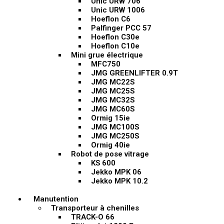
Unic URW 706
Unic URW 1006
Hoeflon C6
Palfinger PCC 57
Hoeflon C30e
Hoeflon C10e
Mini grue électrique
MFC750
JMG GREENLIFTER 0.9T
JMG MC22S
JMG MC25S
JMG MC32S
JMG MC60S
Ormig 15ie
JMG MC100S
JMG MC250S
Ormig 40ie
Robot de pose vitrage
KS 600
Jekko MPK 06
Jekko MPK 10.2
Manutention
Transporteur à chenilles
TRACK-O 66