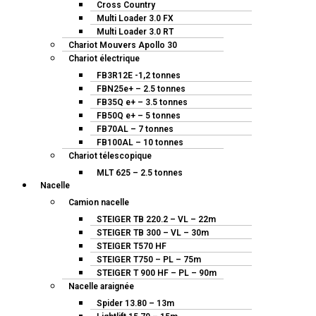
Cross Country
Multi Loader 3.0 FX
Multi Loader 3.0 RT
Chariot Mouvers Apollo 30
Chariot électrique
FB3R12E -1,2 tonnes
FBN25e+ – 2.5 tonnes
FB35Q e+ – 3.5 tonnes
FB50Q e+ – 5 tonnes
FB70AL – 7 tonnes
FB100AL – 10 tonnes
Chariot télescopique
MLT 625 – 2.5 tonnes
Nacelle
Camion nacelle
STEIGER TB 220.2 – VL – 22m
STEIGER TB 300 – VL – 30m
STEIGER T570 HF
STEIGER T750 – PL – 75m
STEIGER T 900 HF – PL – 90m
Nacelle araignée
Spider 13.80 – 13m