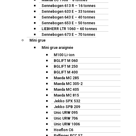
Maeda CC 1908 – 8 tonnes
Sennebogen 613 R – 16 tonnes
Sennebogen 633 E – 33 tonnes
Sennebogen 643 E – 40 tonnes
Sennebogen 653 E – 50 tonnes
LIEBHERR LTR 1060 – 60 tonnes
Sennebogen 673 E – 70 tonnes
Mini grue
Mini grue araignée
M100 Li-ion
BGLIFT M 060
BGLIFT M 250
BGLIFT M 400
Maeda MC 285
Maeda MC 305-2
Maeda MC 405
Maeda MC 815
Jekko SPX 532
Jekko SPB 209
Unic URW 095
Unic URW 706
Unic URW 1006
Hoeflon C6
Palfinger PCC 57