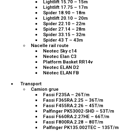
Lightlift 15.70 – 15m
Lightlift 17.75 – 17m
Spider 18.90 – 18m
Lightlift 20.10 – 20m
Spider 22.10 – 22m
Spider 27.14 – 28m
Spider 33.15 – 32m
Spider 43 T – 43m
Nacelle rail route
Neotec Sky c14
Neotec Elan C3
Platform Basket RR14v
Neotec ELAN D2
Néotec ELAN FB
Transport
Camion grue
Fassi F235A – 26T/m
Fassi F365RA.2.25 – 36T/m
Fassi F455RA.2.26 – 45T/m
Palfinger PK53002-SHD – 53T/m
Fassi F660RA.2.27HE – 66T/m
Fassi F800RA.2.28 – 80T/m
Palfinger PK135.002TEC – 135T/m