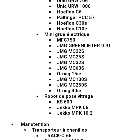
Unic URW 706
Unic URW 1006
Hoeflon C6
Palfinger PCC 57
Hoeflon C30e
Hoeflon C10e
Mini grue électrique
MFC750
JMG GREENLIFTER 0.9T
JMG MC22S
JMG MC25S
JMG MC32S
JMG MC60S
Ormig 15ie
JMG MC100S
JMG MC250S
Ormig 40ie
Robot de pose vitrage
KS 600
Jekko MPK 06
Jekko MPK 10.2
Manutention
Transporteur à chenilles
TRACK-O 66