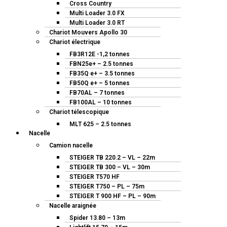
Cross Country
Multi Loader 3.0 FX
Multi Loader 3.0 RT
Chariot Mouvers Apollo 30
Chariot électrique
FB3R12E -1,2 tonnes
FBN25e+ – 2.5 tonnes
FB35Q e+ – 3.5 tonnes
FB50Q e+ – 5 tonnes
FB70AL – 7 tonnes
FB100AL – 10 tonnes
Chariot télescopique
MLT 625 – 2.5 tonnes
Nacelle
Camion nacelle
STEIGER TB 220.2 – VL – 22m
STEIGER TB 300 – VL – 30m
STEIGER T570 HF
STEIGER T750 – PL – 75m
STEIGER T 900 HF – PL – 90m
Nacelle araignée
Spider 13.80 – 13m