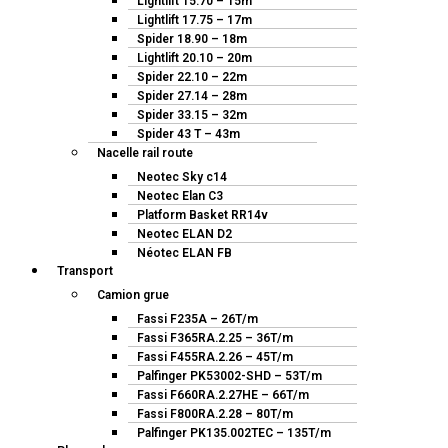
Lightlift 15.70 – 15m
Lightlift 17.75 – 17m
Spider 18.90 – 18m
Lightlift 20.10 – 20m
Spider 22.10 – 22m
Spider 27.14 – 28m
Spider 33.15 – 32m
Spider 43 T – 43m
Nacelle rail route
Neotec Sky c14
Neotec Elan C3
Platform Basket RR14v
Neotec ELAN D2
Néotec ELAN FB
Transport
Camion grue
Fassi F235A – 26T/m
Fassi F365RA.2.25 – 36T/m
Fassi F455RA.2.26 – 45T/m
Palfinger PK53002-SHD – 53T/m
Fassi F660RA.2.27HE – 66T/m
Fassi F800RA.2.28 – 80T/m
Palfinger PK135.002TEC – 135T/m