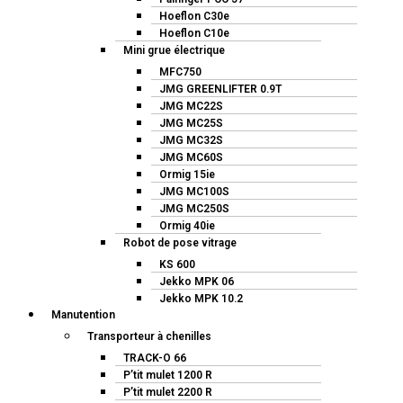
Hoeflon C30e
Hoeflon C10e
Mini grue électrique
MFC750
JMG GREENLIFTER 0.9T
JMG MC22S
JMG MC25S
JMG MC32S
JMG MC60S
Ormig 15ie
JMG MC100S
JMG MC250S
Ormig 40ie
Robot de pose vitrage
KS 600
Jekko MPK 06
Jekko MPK 10.2
Manutention
Transporteur à chenilles
TRACK-O 66
P’tit mulet 1200 R
P’tit mulet 2200 R