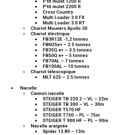
P’tit mulet 1200 R
P’tit mulet 2200 R
Cross Country
Multi Loader 3.0 FX
Multi Loader 3.0 RT
Chariot Mouvers Apollo 30
Chariot électrique
FB3R12E -1,2 tonnes
FBN25e+ – 2.5 tonnes
FB35Q e+ – 3.5 tonnes
FB50Q e+ – 5 tonnes
FB70AL – 7 tonnes
FB100AL – 10 tonnes
Chariot télescopique
MLT 625 – 2.5 tonnes
Nacelle
Camion nacelle
STEIGER TB 220.2 – VL – 22m
STEIGER TB 300 – VL – 30m
STEIGER T570 HF
STEIGER T750 – PL – 75m
STEIGER T 900 HF – PL – 90m
Nacelle araignée
Spider 13.80 – 13m