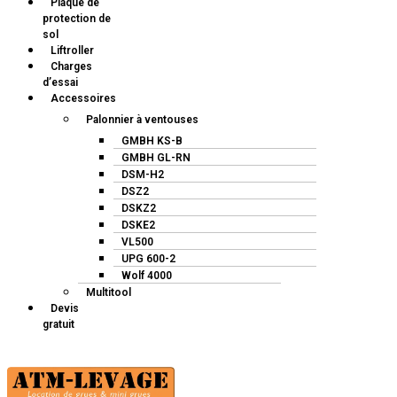
Plaque de
protection de
sol
Liftroller
Charges
d’essai
Accessoires
Palonnier à ventouses
GMBH KS-B
GMBH GL-RN
DSM-H2
DSZ2
DSKZ2
DSKE2
VL500
UPG 600-2
Wolf 4000
Multitool
Devis
gratuit