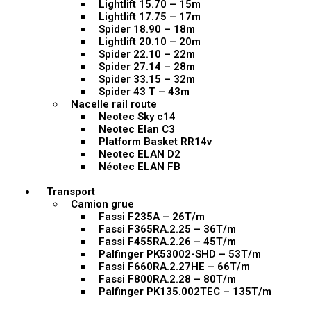
Lightlift 15.70 – 15m
Lightlift 17.75 – 17m
Spider 18.90 – 18m
Lightlift 20.10 – 20m
Spider 22.10 – 22m
Spider 27.14 – 28m
Spider 33.15 – 32m
Spider 43 T – 43m
Nacelle rail route
Neotec Sky c14
Neotec Elan C3
Platform Basket RR14v
Neotec ELAN D2
Néotec ELAN FB
Transport
Camion grue
Fassi F235A – 26T/m
Fassi F365RA.2.25 – 36T/m
Fassi F455RA.2.26 – 45T/m
Palfinger PK53002-SHD – 53T/m
Fassi F660RA.2.27HE – 66T/m
Fassi F800RA.2.28 – 80T/m
Palfinger PK135.002TEC – 135T/m