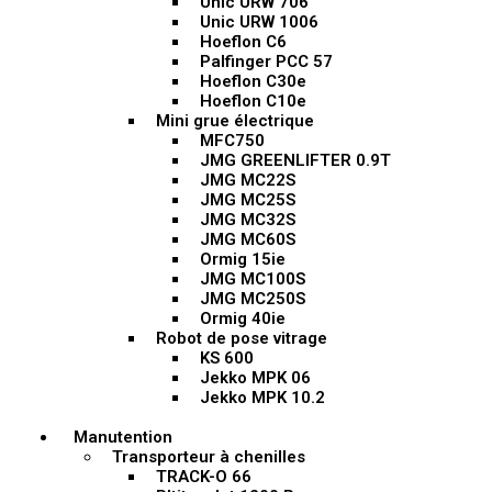
Unic URW 706
Unic URW 1006
Hoeflon C6
Palfinger PCC 57
Hoeflon C30e
Hoeflon C10e
Mini grue électrique
MFC750
JMG GREENLIFTER 0.9T
JMG MC22S
JMG MC25S
JMG MC32S
JMG MC60S
Ormig 15ie
JMG MC100S
JMG MC250S
Ormig 40ie
Robot de pose vitrage
KS 600
Jekko MPK 06
Jekko MPK 10.2
Manutention
Transporteur à chenilles
TRACK-O 66