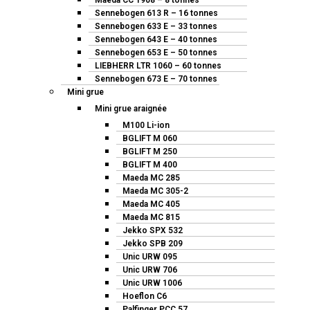
Maeda CC 1908 – 8 tonnes
Sennebogen 613 R – 16 tonnes
Sennebogen 633 E – 33 tonnes
Sennebogen 643 E – 40 tonnes
Sennebogen 653 E – 50 tonnes
LIEBHERR LTR 1060 – 60 tonnes
Sennebogen 673 E – 70 tonnes
Mini grue
Mini grue araignée
M100 Li-ion
BGLIFT M 060
BGLIFT M 250
BGLIFT M 400
Maeda MC 285
Maeda MC 305-2
Maeda MC 405
Maeda MC 815
Jekko SPX 532
Jekko SPB 209
Unic URW 095
Unic URW 706
Unic URW 1006
Hoeflon C6
Palfinger PCC 57