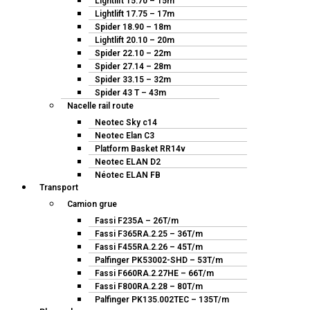
Lightlift 15.70 – 15m
Lightlift 17.75 – 17m
Spider 18.90 – 18m
Lightlift 20.10 – 20m
Spider 22.10 – 22m
Spider 27.14 – 28m
Spider 33.15 – 32m
Spider 43 T – 43m
Nacelle rail route
Neotec Sky c14
Neotec Elan C3
Platform Basket RR14v
Neotec ELAN D2
Néotec ELAN FB
Transport
Camion grue
Fassi F235A – 26T/m
Fassi F365RA.2.25 – 36T/m
Fassi F455RA.2.26 – 45T/m
Palfinger PK53002-SHD – 53T/m
Fassi F660RA.2.27HE – 66T/m
Fassi F800RA.2.28 – 80T/m
Palfinger PK135.002TEC – 135T/m