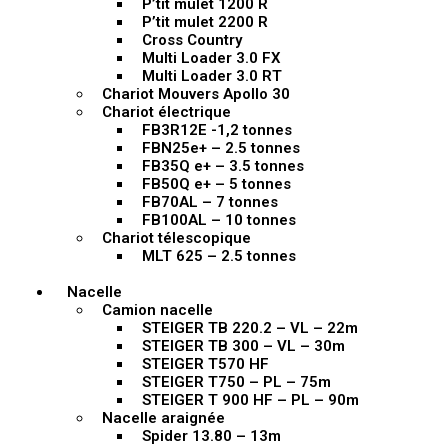
P’tit mulet 1200 R
P’tit mulet 2200 R
Cross Country
Multi Loader 3.0 FX
Multi Loader 3.0 RT
Chariot Mouvers Apollo 30
Chariot électrique
FB3R12E -1,2 tonnes
FBN25e+ – 2.5 tonnes
FB35Q e+ – 3.5 tonnes
FB50Q e+ – 5 tonnes
FB70AL – 7 tonnes
FB100AL – 10 tonnes
Chariot télescopique
MLT 625 – 2.5 tonnes
Nacelle
Camion nacelle
STEIGER TB 220.2 – VL – 22m
STEIGER TB 300 – VL – 30m
STEIGER T570 HF
STEIGER T750 – PL – 75m
STEIGER T 900 HF – PL – 90m
Nacelle araignée
Spider 13.80 – 13m