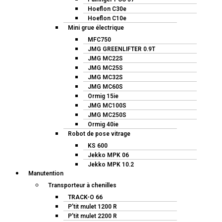
Hoeflon C30e
Hoeflon C10e
Mini grue électrique
MFC750
JMG GREENLIFTER 0.9T
JMG MC22S
JMG MC25S
JMG MC32S
JMG MC60S
Ormig 15ie
JMG MC100S
JMG MC250S
Ormig 40ie
Robot de pose vitrage
KS 600
Jekko MPK 06
Jekko MPK 10.2
Manutention
Transporteur à chenilles
TRACK-O 66
P’tit mulet 1200 R
P’tit mulet 2200 R