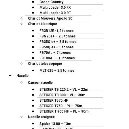
Cross Country
Multi Loader 3.0 FX
Multi Loader 3.0 RT
Chariot Mouvers Apollo 30
Chariot électrique
FB3R12E -1,2 tonnes
FBN25e+ – 2.5 tonnes
FB35Q e+ – 3.5 tonnes
FB50Q e+ – 5 tonnes
FB70AL – 7 tonnes
FB100AL – 10 tonnes
Chariot télescopique
MLT 625 – 2.5 tonnes
Nacelle
Camion nacelle
STEIGER TB 220.2 – VL – 22m
STEIGER TB 300 – VL – 30m
STEIGER T570 HF
STEIGER T750 – PL – 75m
STEIGER T 900 HF – PL – 90m
Nacelle araignée
Spider 13.80 – 13m