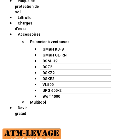
Plaque de
protection de
sol
Liftroller
Charges
d’essai
Accessoires
Palonnier à ventouses
GMBH KS-B
GMBH GL-RN
DSM-H2
DSZ2
DSKZ2
DSKE2
VL500
UPG 600-2
Wolf 4000
Multitool
Devis
gratuit