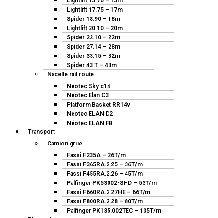
Lightlift 15.70 – 15m
Lightlift 17.75 – 17m
Spider 18.90 – 18m
Lightlift 20.10 – 20m
Spider 22.10 – 22m
Spider 27.14 – 28m
Spider 33.15 – 32m
Spider 43 T – 43m
Nacelle rail route
Neotec Sky c14
Neotec Elan C3
Platform Basket RR14v
Neotec ELAN D2
Néotec ELAN FB
Transport
Camion grue
Fassi F235A – 26T/m
Fassi F365RA.2.25 – 36T/m
Fassi F455RA.2.26 – 45T/m
Palfinger PK53002-SHD – 53T/m
Fassi F660RA.2.27HE – 66T/m
Fassi F800RA.2.28 – 80T/m
Palfinger PK135.002TEC – 135T/m