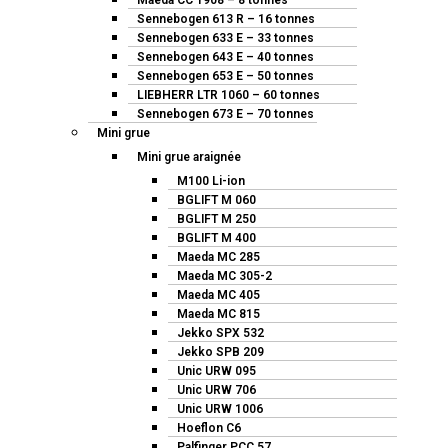
Maeda CC 1908 – 8 tonnes
Sennebogen 613 R – 16 tonnes
Sennebogen 633 E – 33 tonnes
Sennebogen 643 E – 40 tonnes
Sennebogen 653 E – 50 tonnes
LIEBHERR LTR 1060 – 60 tonnes
Sennebogen 673 E – 70 tonnes
Mini grue
Mini grue araignée
M100 Li-ion
BGLIFT M 060
BGLIFT M 250
BGLIFT M 400
Maeda MC 285
Maeda MC 305-2
Maeda MC 405
Maeda MC 815
Jekko SPX 532
Jekko SPB 209
Unic URW 095
Unic URW 706
Unic URW 1006
Hoeflon C6
Palfinger PCC 57