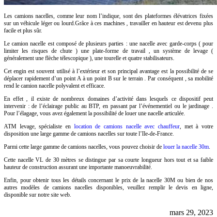
Les camions nacelles, comme leur nom l’indique, sont des plateformes élévatrices fixées
sur un véhicule léger ou lourd.Grâce à ces machines , travailler en hauteur est devenu plus
facile et plus sûr. ‍
Le camion nacelle est composé de plusieurs parties : une nacelle avec garde-corps ( pour
limiter les risques de chute ) une plate-forme de travail , un système de levage (
généralement une flèche télescopique ), une tourelle et quatre stabilisateurs.
Cet engin est souvent utilisé à l’extérieur et son principal avantage est la possibilité de se
déplacer rapidement d’un point A à un point B sur le terrain . Par conséquent , sa mobilité
rend le camion nacelle polyvalent et efficace.
En effet , il existe de nombreux domaines d’activité dans lesquels ce dispositif peut
intervenir : de l’éclairage public au BTP, en passant par l’événementiel ou le jardinage .
Pour l’élagage, vous avez également la possibilité de louer une nacelle articulée.
ATM levage, spécialiste en
location de camions nacelle avec chauffeur
, met à votre
disposition une large gamme de camions nacelles sur toute l’Ile-de-France.
Parmi cette large gamme de camions nacelles, vous pouvez choisir de
louer la nacelle 30m
.
Cette nacelle VL de 30 mètres se distingue par sa courte longueur hors tout et sa faible
hauteur de construction assurant une importante manoeuvrabilité.
Enfin, pour obtenir tous les détails concernant le prix de la nacelle 30M ou bien de nos
autres modèles de camions nacelles disponibles, veuillez remplir le devis en ligne,
disponible sur notre site web.
mars 29, 2023