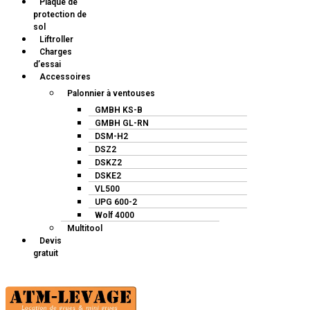
Plaque de
protection de
sol
Liftroller
Charges
d’essai
Accessoires
Palonnier à ventouses
GMBH KS-B
GMBH GL-RN
DSM-H2
DSZ2
DSKZ2
DSKE2
VL500
UPG 600-2
Wolf 4000
Multitool
Devis
gratuit