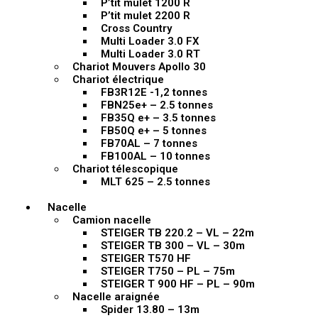
P’tit mulet 1200 R
P’tit mulet 2200 R
Cross Country
Multi Loader 3.0 FX
Multi Loader 3.0 RT
Chariot Mouvers Apollo 30
Chariot électrique
FB3R12E -1,2 tonnes
FBN25e+ – 2.5 tonnes
FB35Q e+ – 3.5 tonnes
FB50Q e+ – 5 tonnes
FB70AL – 7 tonnes
FB100AL – 10 tonnes
Chariot télescopique
MLT 625 – 2.5 tonnes
Nacelle
Camion nacelle
STEIGER TB 220.2 – VL – 22m
STEIGER TB 300 – VL – 30m
STEIGER T570 HF
STEIGER T750 – PL – 75m
STEIGER T 900 HF – PL – 90m
Nacelle araignée
Spider 13.80 – 13m