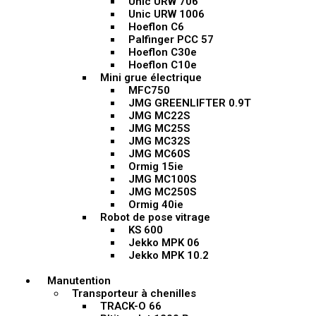
Unic URW 706
Unic URW 1006
Hoeflon C6
Palfinger PCC 57
Hoeflon C30e
Hoeflon C10e
Mini grue électrique
MFC750
JMG GREENLIFTER 0.9T
JMG MC22S
JMG MC25S
JMG MC32S
JMG MC60S
Ormig 15ie
JMG MC100S
JMG MC250S
Ormig 40ie
Robot de pose vitrage
KS 600
Jekko MPK 06
Jekko MPK 10.2
Manutention
Transporteur à chenilles
TRACK-O 66