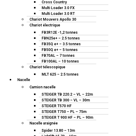
Cross Country
Multi Loader 3.0 FX
Multi Loader 3.0 RT
Chariot Mouvers Apollo 30
Chariot électrique
FB3R12E -1,2 tonnes
FBN25e+ – 2.5 tonnes
FB35Q e+ – 3.5 tonnes
FB50Q e+ – 5 tonnes
FB70AL – 7 tonnes
FB100AL – 10 tonnes
Chariot télescopique
MLT 625 – 2.5 tonnes
Nacelle
Camion nacelle
STEIGER TB 220.2 – VL – 22m
STEIGER TB 300 – VL – 30m
STEIGER T570 HF
STEIGER T750 – PL – 75m
STEIGER T 900 HF – PL – 90m
Nacelle araignée
Spider 13.80 – 13m