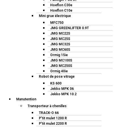
Hoeflon C30e
Hoeflon C10e
Mini grue électrique
MFC750
JMG GREENLIFTER 0.9T
JMG MC22S
JMG MC25S
JMG MC32S
JMG MC60S
Ormig 15ie
JMG MC100S
JMG MC250S
Ormig 40ie
Robot de pose vitrage
KS 600
Jekko MPK 06
Jekko MPK 10.2
Manutention
Transporteur à chenilles
TRACK-O 66
P’tit mulet 1200 R
P’tit mulet 2200 R