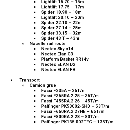
Lightlift 15.70 – 15m
Lightlift 17.75 – 17m
Spider 18.90 – 18m
Lightlift 20.10 – 20m
Spider 22.10 – 22m
Spider 27.14 – 28m
Spider 33.15 – 32m
Spider 43 T – 43m
Nacelle rail route
Neotec Sky c14
Neotec Elan C3
Platform Basket RR14v
Neotec ELAN D2
Néotec ELAN FB
Transport
Camion grue
Fassi F235A – 26T/m
Fassi F365RA.2.25 – 36T/m
Fassi F455RA.2.26 – 45T/m
Palfinger PK53002-SHD – 53T/m
Fassi F660RA.2.27HE – 66T/m
Fassi F800RA.2.28 – 80T/m
Palfinger PK135.002TEC – 135T/m