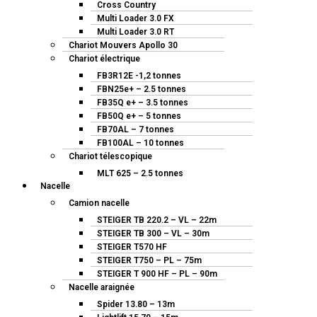
Cross Country
Multi Loader 3.0 FX
Multi Loader 3.0 RT
Chariot Mouvers Apollo 30
Chariot électrique
FB3R12E -1,2 tonnes
FBN25e+ – 2.5 tonnes
FB35Q e+ – 3.5 tonnes
FB50Q e+ – 5 tonnes
FB70AL – 7 tonnes
FB100AL – 10 tonnes
Chariot télescopique
MLT 625 – 2.5 tonnes
Nacelle
Camion nacelle
STEIGER TB 220.2 – VL – 22m
STEIGER TB 300 – VL – 30m
STEIGER T570 HF
STEIGER T750 – PL – 75m
STEIGER T 900 HF – PL – 90m
Nacelle araignée
Spider 13.80 – 13m