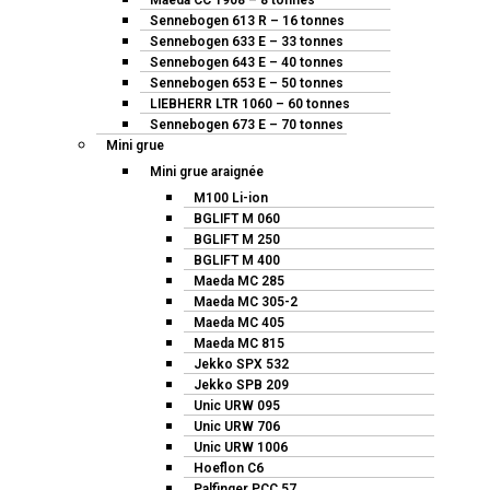
Maeda CC 1908 – 8 tonnes
Sennebogen 613 R – 16 tonnes
Sennebogen 633 E – 33 tonnes
Sennebogen 643 E – 40 tonnes
Sennebogen 653 E – 50 tonnes
LIEBHERR LTR 1060 – 60 tonnes
Sennebogen 673 E – 70 tonnes
Mini grue
Mini grue araignée
M100 Li-ion
BGLIFT M 060
BGLIFT M 250
BGLIFT M 400
Maeda MC 285
Maeda MC 305-2
Maeda MC 405
Maeda MC 815
Jekko SPX 532
Jekko SPB 209
Unic URW 095
Unic URW 706
Unic URW 1006
Hoeflon C6
Palfinger PCC 57