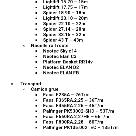
Lightlift 15.70 – 15m
Lightlift 17.75 – 17m
Spider 18.90 – 18m
Lightlift 20.10 – 20m
Spider 22.10 – 22m
Spider 27.14 – 28m
Spider 33.15 – 32m
Spider 43 T – 43m
Nacelle rail route
Neotec Sky c14
Neotec Elan C3
Platform Basket RR14v
Neotec ELAN D2
Néotec ELAN FB
Transport
Camion grue
Fassi F235A – 26T/m
Fassi F365RA.2.25 – 36T/m
Fassi F455RA.2.26 – 45T/m
Palfinger PK53002-SHD – 53T/m
Fassi F660RA.2.27HE – 66T/m
Fassi F800RA.2.28 – 80T/m
Palfinger PK135.002TEC – 135T/m