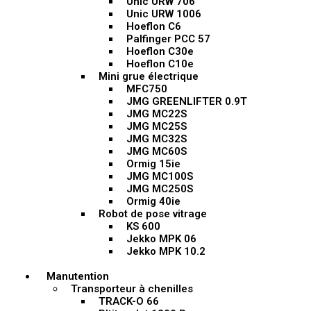
Unic URW 706
Unic URW 1006
Hoeflon C6
Palfinger PCC 57
Hoeflon C30e
Hoeflon C10e
Mini grue électrique
MFC750
JMG GREENLIFTER 0.9T
JMG MC22S
JMG MC25S
JMG MC32S
JMG MC60S
Ormig 15ie
JMG MC100S
JMG MC250S
Ormig 40ie
Robot de pose vitrage
KS 600
Jekko MPK 06
Jekko MPK 10.2
Manutention
Transporteur à chenilles
TRACK-O 66