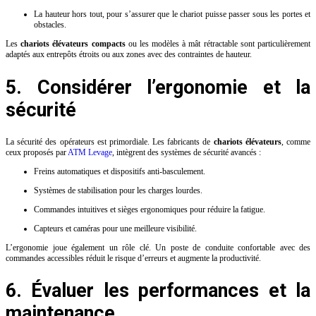
La hauteur hors tout, pour s’assurer que le chariot puisse passer sous les portes et
obstacles.
Les
chariots élévateurs compacts
ou les modèles à mât rétractable sont particulièrement
adaptés aux entrepôts étroits ou aux zones avec des contraintes de hauteur.
5. Considérer l’ergonomie et la
sécurité
La sécurité des opérateurs est primordiale. Les fabricants de
chariots élévateurs
, comme
ceux proposés par
ATM Levage
, intègrent des systèmes de sécurité avancés :
Freins automatiques et dispositifs anti-basculement.
Systèmes de stabilisation pour les charges lourdes.
Commandes intuitives et sièges ergonomiques pour réduire la fatigue.
Capteurs et caméras pour une meilleure visibilité.
L’ergonomie joue également un rôle clé. Un poste de conduite confortable avec des
commandes accessibles réduit le risque d’erreurs et augmente la productivité.
6. Évaluer les performances et la
maintenance