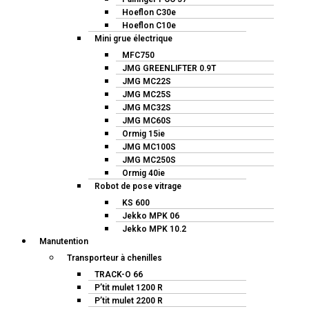
Hoeflon C30e
Hoeflon C10e
Mini grue électrique
MFC750
JMG GREENLIFTER 0.9T
JMG MC22S
JMG MC25S
JMG MC32S
JMG MC60S
Ormig 15ie
JMG MC100S
JMG MC250S
Ormig 40ie
Robot de pose vitrage
KS 600
Jekko MPK 06
Jekko MPK 10.2
Manutention
Transporteur à chenilles
TRACK-O 66
P’tit mulet 1200 R
P’tit mulet 2200 R