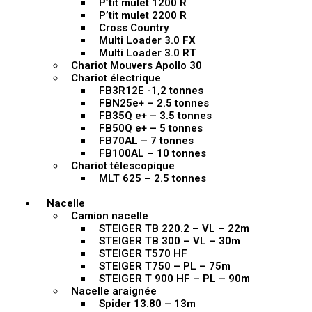
P’tit mulet 1200 R
P’tit mulet 2200 R
Cross Country
Multi Loader 3.0 FX
Multi Loader 3.0 RT
Chariot Mouvers Apollo 30
Chariot électrique
FB3R12E -1,2 tonnes
FBN25e+ – 2.5 tonnes
FB35Q e+ – 3.5 tonnes
FB50Q e+ – 5 tonnes
FB70AL – 7 tonnes
FB100AL – 10 tonnes
Chariot télescopique
MLT 625 – 2.5 tonnes
Nacelle
Camion nacelle
STEIGER TB 220.2 – VL – 22m
STEIGER TB 300 – VL – 30m
STEIGER T570 HF
STEIGER T750 – PL – 75m
STEIGER T 900 HF – PL – 90m
Nacelle araignée
Spider 13.80 – 13m