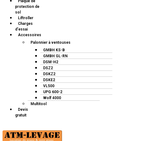
Plaque de
protection de
sol
Liftroller
Charges
d’essai
Accessoires
Palonnier à ventouses
GMBH KS-B
GMBH GL-RN
DSM-H2
DSZ2
DSKZ2
DSKE2
VL500
UPG 600-2
Wolf 4000
Multitool
Devis
gratuit