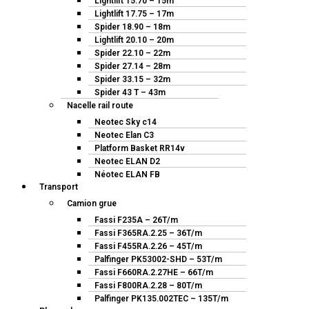
Lightlift 15.70 – 15m
Lightlift 17.75 – 17m
Spider 18.90 – 18m
Lightlift 20.10 – 20m
Spider 22.10 – 22m
Spider 27.14 – 28m
Spider 33.15 – 32m
Spider 43 T – 43m
Nacelle rail route
Neotec Sky c14
Neotec Elan C3
Platform Basket RR14v
Neotec ELAN D2
Néotec ELAN FB
Transport
Camion grue
Fassi F235A – 26T/m
Fassi F365RA.2.25 – 36T/m
Fassi F455RA.2.26 – 45T/m
Palfinger PK53002-SHD – 53T/m
Fassi F660RA.2.27HE – 66T/m
Fassi F800RA.2.28 – 80T/m
Palfinger PK135.002TEC – 135T/m